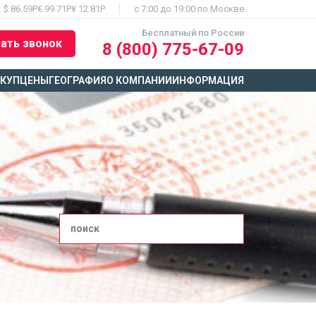
$ 86.59Р
€ 99.71Р
¥ 12.81Р
c 7:00 до 19:00 по Москве
Бесплатный по России
ать звонок
8 (800) 775-67-09
ЫКУП
ЦЕНЫ
ГЕОГРАФИЯ
О КОМПАНИИ
ИНФОРМАЦИЯ