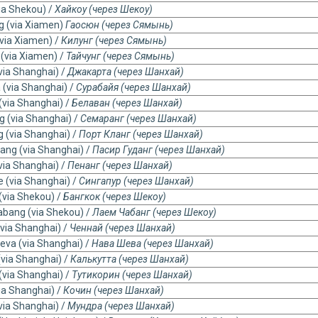
ia Shekou) /
Хайкоу (через Шекоу)
g (via Xiamen)
Гаосюн (через Сямынь)
via Xiamen) /
Килунг (через Сямынь)
(via Xiamen) /
Тайчунг (через Сямынь)
via Shanghai) /
Джакарта (через Шанхай)
 (via Shanghai) /
Сурабайя (через Шанхай)
(via Shanghai) /
Белаван (через Шанхай)
 (via Shanghai) /
Семаранг (через Шанхай)
g (via Shanghai) /
Порт Кланг (через Шанхай)
ang (via Shanghai) /
Пасир Гуданг (через Шанхай)
via Shanghai) /
Пенанг (через Шанхай)
 (via Shanghai) /
Сингапур (через Шанхай)
(via Shekou) /
Бангкок (через Шекоу)
bang (via Shekou) /
Лаем Чабанг (через Шекоу)
via Shanghai) /
Ченнай (через Шанхай)
eva (via Shanghai) /
Нава Шева (через Шанхай)
(via Shanghai) /
Калькутта (через Шанхай)
 (via Shanghai) /
Тутикорин (через Шанхай)
ia Shanghai) /
Кочин (через Шанхай)
via Shanghai) /
Мундра (через Шанхай)