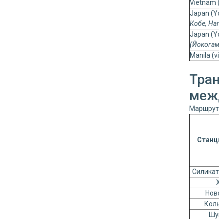
Vietnam 
Japan (Y
Кобе, На
Japan (Y
(Йокогам
Manila (v
Тран
меж
Маршрут:
Станц
Силикат
Нов
Коль
Шу