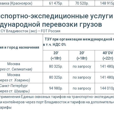
заиха (Красноярск)
61 475р.
70 520р.
148 915р
спортно-экспедиционные услуги 
дународной перевозки грузов
CY Владивосток (экс) – FOT Россия
ТЭУ при организации международной п
в т.ч. НДС 0%
ия и город назначения
20'
20'
40' DV
(<18т)
(>18т)
(<22т)
Москва
80 325р.
по запросу
141 480р
ерез ст. Силикатная)
Москва
80 325р.
по запросу
141 480р
через ст. Ховрино)
Санкт-Петербург
94 980р.
по запросу
144 010р
через ст. Шушары)
применения Единых сквозных тарифов на транспортно-экспедици
и контейнеров через порт Владивосток и тарифов на дополнительн
тарифы