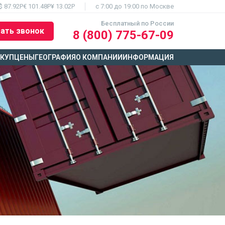
$ 87.92Р
€ 101.48Р
¥ 13.02Р
c 7:00 до 19:00 по Москве
Бесплатный по России
ать звонок
8 (800) 775-67-09
ЫКУП
ЦЕНЫ
ГЕОГРАФИЯ
О КОМПАНИИ
ИНФОРМАЦИЯ