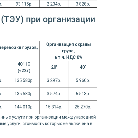
.
93 115р.
2 234р.
3 828р.
(ТЭУ) при организации
Организация охраны
еревозки грузов,
груза,
в т.ч. НДС 0%
40' HC
20'
40’
(<22т)
.
135 580р.
3 297р.
5 960р.
.
135 580р.
3 574р.
6 513р.
.
144 010р.
15 314р.
25 270р.
онные услуги при организации международной
ые услуги, стоимость которых не включена в