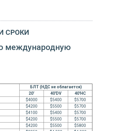
И СРОКИ
ую международную
БЛТ (НДС не облагается)
20’
40'DV
40'HC
$4000
$5400
$5700
$4200
$5500
$5700
$4100
$5400
$5700
$4200
$5500
$5700
$4200
$5500
$5800