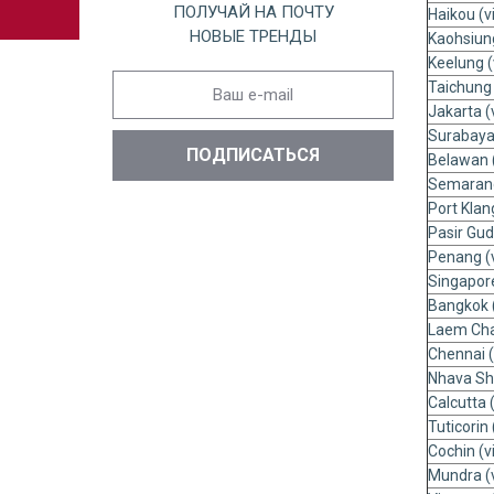
ПОЛУЧАЙ НА ПОЧТУ
Haikou (v
НОВЫЕ ТРЕНДЫ
Kaohsiun
Keelung (
Taichung 
Jakarta (
Surabaya
Belawan 
Semarang
Port Klan
Pasir Gud
Penang (
Singapore
Bangkok 
Laem Cha
Chennai (
Nhava Sh
Calсutta 
Tuticorin
Cochin (v
Mundra (