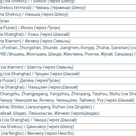
g (via Shekou) /
Гонконг (через Шекоу)
Shekou terminal) /
Чивань (терминал Шекоу)
ia Shekou) /
Наньша (через Шекоу)
усан
ia Pusan) /
Инчон (через Пусан)
ia Shanghai) /
Ухань (через Шанхай)
via Xiamen) /
Фучжоу (через Сямынь)
s (Foshan, Zhongshan, Shunde, Jiangmen, Rongqi, Zhuhai, Sanshan) (v
PRD
(Фошань, Жонгшань, Шанде, Жангмень, Ронгки, Жухай, Саншань) (
(via Xiamen) /
Шантоу (через Сямынь)
g (via Shanghai) /
Чунцин (через Шанхай)
ia Pusan) /
Далянь
(
через
Пусан
)
via Shanghai) /
Наньцзин (через Шанхай)
Changshu, Zhangjiagang, Yangzhou, Zhenjiang, Taizhou, Wuhu (via Sha
 Чаншу, Чжанцзяган, Янчжоу, Чжэньцзян, Тайчжоу, Уху (через Шанхай)
eihai, Shidao, Lianyungang, Rizhao (via Qingdao) /
эйхай
,
Шидао
,
Ляньюньган
,
Жичжао
(
через
Циндао
)
 (via Shanghai) /
Чанша (через Шанхай)
(via Shekou) /
Циньчжоу (через Шекоу)
(via Ningbo) /
Венчжоу (через Нингбо)