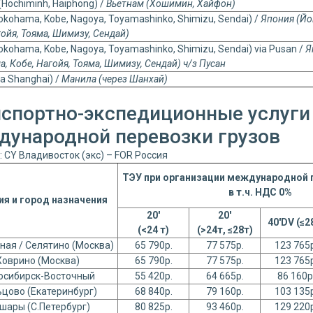
(Hochiminh, Haiphong) /
Вьетнам (Хошимин, Хайфон)
okohama, Kobe, Nagoya, Toyamashinko, Shimizu, Sendai) /
Япония (Йо
гойя, Тояма, Шимизу, Сендай)
okohama, Kobe, Nagoya, Toyamashinko, Shimizu, Sendai) via Pusan /
Я
а, Кобе, Нагойя, Тояма, Шимизу, Сендай) ч/з Пусан
ia Shanghai) /
Манила (через Шанхай)
спортно-экспедиционные услуги 
дународной перевозки грузов
 CY Владивосток (экс) – FOR Россия
ТЭУ при организации международной п
в т.ч. НДС 0%
ия и город назначения
20'
20'
40'DV
(≤2
(<24 т)
(>24т, ≤28т)
ная / Селятино (Москва)
65 790р.
77 575р.
123 765р
Ховрино (Москва)
65 790р.
77 575р.
123 765р
осибирск-Восточный
55 420р.
64 665р.
86 160р
цово (Екатеринбург)
68 840р.
79 160р.
103 135р
шары (С.Петербург)
80 825р.
93 460р.
129 220р