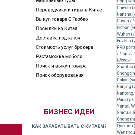
Мебельные туры
Hong Kon
Chiwan (
Переводчики и гиды в Китае
Nansha (v
Выкуп товара С Таобао
Pusan /
П
Inchon (v
Посылки из Китая
Wuhan (v
Доставка под ключ
Fuzhou (
Стоимость услуг брокера
PRD port
/
Порты
Растаможка мебели
Шекоу)
Поиск и выкуп товара
Shantou 
Chongqin
Поиск оборудования
Dalian (v
Nanjing (
Nantong, 
Наньтун,
Yantai, W
БИЗНЕС ИДЕИ
Яньтай
,
В
Changsha
Qinzhou 
КАК ЗАРАБАТЫВАТЬ С КИТАЕМ?
Wenzhou 