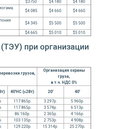
$3750
$4 180
$4 180
когама,
$4 085
$4 660
$4 660
пония
$4 345
$5 500
$5 500
$4 665
$5 010
$5 010
(ТЭУ) при организации
Организация охраны
еревозки грузов,
груза,
в т.ч. НДС 0%
8т)
40'
HC
(≤28т)
20'
40’
.
117 865р.
3 297р.
5 960р.
.
117 865р.
3 574р.
6 513р.
.
86 160р.
2 365р.
4 166р.
.
103 135р.
2 753р.
4 908р.
.
129 220р.
15 314р.
25 270р.