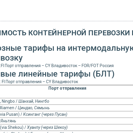
МОСТЬ КОНТЕЙНЕРНОЙ ПЕРЕВОЗКИ 
озные тарифы на интермодальн
евозку
FI Порт отправления – CY Владивосток – FOR/FOT Россия
овые линейные тарифы (БЛТ)
 FI Порт отправления – CY Владивосток
Порт отправления
, Ningbo /
Шанхай, Нингбо
 Xiamen /
Циндао, Сямынь
via Pusan) /
Ксинганг (через Пусан)
/
Яньтянь
(via Shekou) /
Хуанпу (через Шекоу)