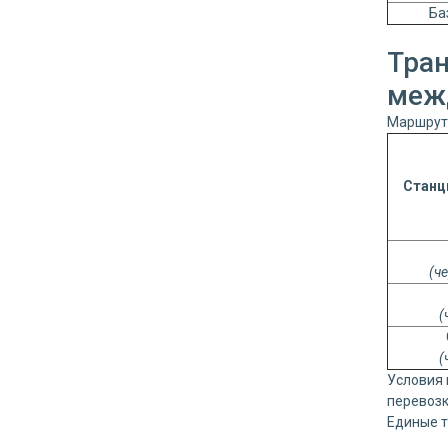
Ба
Тран
меж
Маршрут:
Станц
(ч
(
(
Условия 
перевозк
Единые 