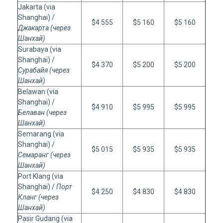
Jakarta (via
Shanghai) /
$4 555
$5 160
$5 160
Джакарта (через
Шанхай)
Surabaya (via
Shanghai) /
$4 370
$5 200
$5 200
Сурабайя (через
Шанхай)
Belawan (via
Shanghai) /
$4 910
$5 995
$5 995
Белаван (через
Шанхай)
Semarang (via
Shanghai) /
$5 015
$5 935
$5 935
Семаранг (через
Шанхай)
Port Klang (via
Shanghai) /
Порт
$4 250
$4 830
$4 830
Кланг (через
Шанхай)
Pasir Gudang (via