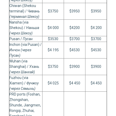
(через Шекоу)
Chiwan (Shekou
terminal) /
Чивань
$3750
$3950
$3950
(терминал Шекоу)
Nansha (via
Shekou) /
Наньша
$4 000
$4200
$4 200
(через Шекоу)
Pusan /
Пусан
$3530
$3700
$3700
Inchon (via Pusan) /
Инчон (через
$4 195
$4530
$4530
Пусан)
Wuhan (via
Shanghai) /
Ухань
$3750
$3900
$3900
(через Шанхай)
Fuzhou (via
Xiamen) /
Фучжоу
$4 025
$4 450
$4 450
(через Сямынь)
PRD ports (Foshan,
Zhongshan,
Shunde, Jiangmen,
Rongqi, Zhuhai,