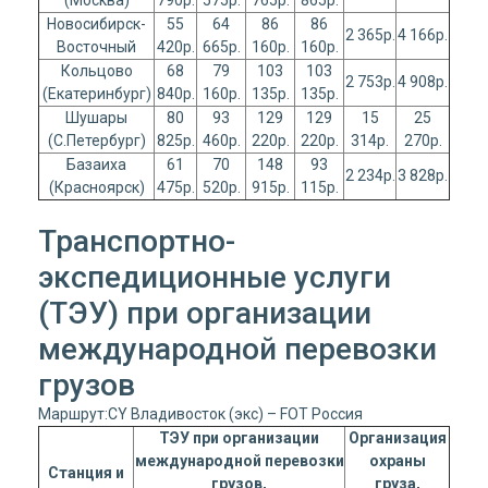
(Москва)
790р.
575р.
765р.
865р.
Новосибирск-
55
64
86
86
2 365р.
4 166р.
Восточный
420р.
665р.
160р.
160р.
Кольцово
68
79
103
103
2 753р.
4 908р.
(Екатеринбург)
840р.
160р.
135р.
135р.
Шушары
80
93
129
129
15
25
(С.Петербург)
825р.
460р.
220р.
220р.
314р.
270р.
Базаиха
61
70
148
93
2 234р.
3 828р.
(Красноярск)
475р.
520р.
915р.
115р.
Транспортно-
экспедиционные услуги
(ТЭУ) при организации
международной перевозки
грузов
Маршрут:CY Владивосток (экс) – FOT Россия
ТЭУ при организации
Организация
международной перевозки
охраны
Станция и
грузов,
груза,