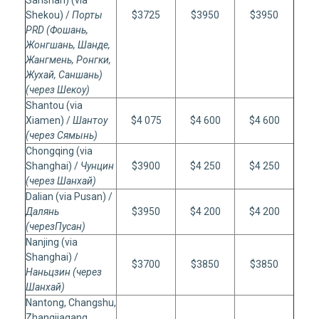
Sanshan) (via
Shekou) /
Порты
$3725
$3950
$3950
PRD
(Фошань,
Жонгшань, Шанде,
Жангмень, Ронгки,
Жухай, Саншань)
(через Шекоу)
Shantou (via
Xiamen) /
Шантоу
$4 075
$4 600
$4 600
(через Сямынь)
Chongqing (via
Shanghai) /
Чунцин
$3900
$4 250
$4 250
(через Шанхай)
Dalian (via Pusan) /
Далянь
$3950
$4 200
$4 200
(
через
Пусан
)
Nanjing (via
Shanghai) /
$3700
$3850
$3850
Наньцзин (через
Шанхай)
Nantong, Changshu,
Zhangjiagang,