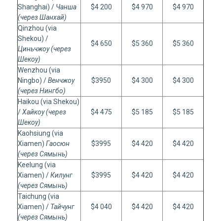
Shanghai) /
Чанша
$4 200
$4 970
$4 970
(через Шанхай)
Qinzhou (via
Shekou) /
$4 650
$5 360
$5 360
Циньчжоу (через
Шекоу)
Wenzhou (via
Ningbo) /
Венчжоу
$3950
$4 300
$4 300
(через Нингбо)
Haikou (via Shekou)
/
Хайкоу (через
$4 475
$5 185
$5 185
Шекоу)
Kaohsiung (via
Xiamen)
Гаосюн
$3995
$4 420
$4 420
(через Сямынь)
Keelung (via
Xiamen) /
Килунг
$3995
$4 420
$4 420
(через Сямынь)
Taichung (via
Xiamen) /
Тайчунг
$4 040
$4 420
$4 420
(через Сямынь)