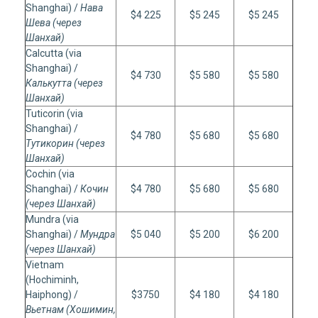
Shanghai) /
Нава
$4 225
$5 245
$5 245
Шева (через
Шанхай)
Calсutta (via
Shanghai) /
$4 730
$5 580
$5 580
Калькутта (через
Шанхай)
Tuticorin (via
Shanghai) /
$4 780
$5 680
$5 680
Тутикорин (через
Шанхай)
Cochin (via
Shanghai) /
Кочин
$4 780
$5 680
$5 680
(через Шанхай)
Mundra (via
Shanghai) /
Мундра
$5 040
$5 200
$6 200
(через Шанхай)
Vietnam
(Hochiminh,
Haiphong) /
$3750
$4 180
$4 180
Вьетнам (Хошимин,