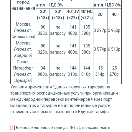
город
в т.ч. НДС 0%
в т.ч. НДС 0%
назначения
20'
20'
40' DV
40' HC
20'
40’
(<18т)
(>18т)
(<22т)
(<22т)
Москва
80
по
141
135
(через ст.
3 297р.
5 960р.
325р.
запросу
480р.
580р.
Силикатная)
Москва
80
по
141
135
(через ст.
3 574р.
6 513р.
325р.
запросу
480р.
580р.
Ховрино)
Санкт-
Петербург
94
по
144
144
15
25
(через ст.
980р.
запросу
010р.
010р.
314р.
270р.
Шушары)
Условия применения Единых сквозных тарифов на
транспортно-экспедиционные услуги при организации
международной перевозки контейнеров через порт
Владивосток и тарифов на дополнительные услуги,
стоимость которых не включена в Единые тарифы
[1]
Базовые линейные тарифы (БЛТ), выраженные в