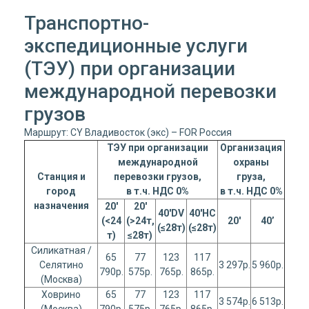
Транспортно-
экспедиционные услуги
(ТЭУ) при организации
международной перевозки
грузов
Маршрут: CY Владивосток (экс) – FOR Россия
ТЭУ при организации
Организация
международной
охраны
Станция и
перевозки грузов,
груза,
город
в т.ч. НДС 0%
в т.ч. НДС 0%
назначения
20'
20'
40'DV
40'
HC
(<24
(>24т,
20'
40’
(≤28т)
(≤28т)
т)
≤28т)
Силикатная /
65
77
123
117
Селятино
3 297р.
5 960р.
790р.
575р.
765р.
865р.
(Москва)
Ховрино
65
77
123
117
3 574р.
6 513р.