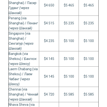
Shanghai) /
Пасир
$4 650
$5 465
$5 465
Гуданг (через
Шанхай)
Penang (via
Shanghai) /
Пенанг
$4 515
$5 235
$5 235
(через Шанхай)
Singapore (via
Shanghai) /
$4 235
$5 100
$5 100
Сингапур (через
Шанхай)
Bangkok (via
Shekou) /
Бангкок
$4 145
$5 100
$5 100
(через Шекоу)
Laem Chabang (via
Shekou) /
Лаем
$4 145
$5 100
$5 100
Чабанг (через
Шекоу)
Chennai (via
Shanghai) /
Ченнай
$4 720
$5 585
$5 585
(через Шанхай)
Nhava Sheva (via