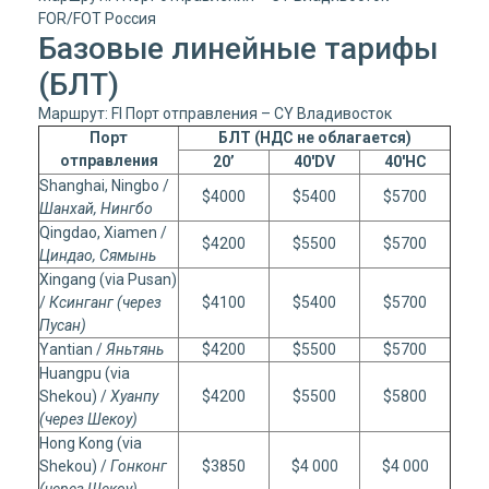
FOR/FOT Россия
Базовые линейные тарифы
(БЛТ)
Маршрут: FI Порт отправления – CY Владивосток
Порт
БЛТ (НДС не облагается)
отправления
20’
40'DV
40'HC
Shanghai, Ningbo /
$4000
$5400
$5700
Шанхай, Нингбо
Qingdao, Xiamen /
$4200
$5500
$5700
Циндао, Сямынь
Xingang (via Pusan)
/
Ксинганг (через
$4100
$5400
$5700
Пусан)
Yantian /
Яньтянь
$4200
$5500
$5700
Huangpu (via
Shekou) /
Хуанпу
$4200
$5500
$5800
(через Шекоу)
Hong Kong (via
Shekou) /
Гонконг
$3850
$4 000
$4 000