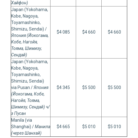
Хайфон)
Japan (Yokohama,
Kobe, Nagoya,
Toyamashinko,
Shimizu, Sendai) /
$4 085
$4 660
$4 660
Япония (Йокогама,
Кобе, Нагойя,
Тояма, Шимизу,
Сендай)
Japan (Yokohama,
Kobe, Nagoya,
Toyamashinko,
Shimizu, Sendai)
via Pusan /
Япония
$4 345
$5 500
$5 500
(Йокогама, Кобе,
Нагойя, Тояма,
Шимизу, Сендай) ч/
з Пусан
Manila (via
Shanghai) /
Манила
$4 665
$5 010
$5 010
(через Шанхай)