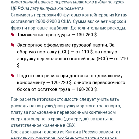
иностранной валюте, пересчитываются в рубли по курсу
ЦБ РФ на дату выпуска коносамента
Стоимость перевозки 40-футовых контейнеров из Китая
составляет 2600-2900 $ США. Сумма включает морской
фрахт и портовые надбавки. Дополнительные расходы:
Таможенные процедуры — 130-260 $.
Экспортное оформление грузовой партии. За
сборную поставку (LCL) — от 110 $, за полную
загрузку перевозочного контейнера (FCL) — от 210
$.
Подготовка релиза при доставке по домашнему
коносаменту — 120-220 $, очистка перевозочного
бокса от остатков груза — 160-260 $.
При расчете итоговой стоимости следует учитывать
расходы на погрузку/разгрузку морского транспорта,
плату за пользование перевозочным контейнером
сверх договорного срока (демередж), затраты на
ответственное хранение в СВХ.
Срок доставки товаров из Китая в Россию зависит от
нескольких факторов: особенности партии товаров,