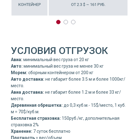
5 $ ~ 105 РУБ.
КОНТЕЙНЕР
ОТ 2.3 $ ~ 161 РУБ.
УСЛОВИЯ ОТГРУЗОК
Авиа:
минимальный вес груза от 20 кг
Авто:
минимальный вес груза не менее 30 кг
Морем:
сборным контейнером от 200 кг
Авто доставка:
не габарит более 3.5 м и более 1000кг/
место.
Авиа доставка:
не габарит более 1.2 м и более 33 кг/
место.
Деревянная обрешетка:
до 0,3 куб.м.- 15$/место, 1 куб.
м = 70$/куб.м.
Бесплатная страховка:
150руб./кг, дополнительная
страховка 2%
Хранение:
7 суток бесплатно
Плотность
= вес/объем