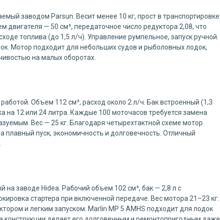
аемый заводом Parsun. Весит менее 10 кг, прост в транспортировке
м двигателя — 50 см³, передаточное число редуктора 2,08, что
оде топлива (до 1,5 л/ч). Управление румпельное, запуск ручной.
мок. Мотор подходит для небольших судов и рыболовных лодок,
чивостью на малых оборотах.
аботой. Объем 112 см³, расход около 2 л/ч. Бак встроенный (1,3
а на 12 или 24 литра. Каждые 100 моточасов требуется замена
азуемым. Вес — 25 кг. Благодаря четырехтактной схеме мотор
за плавный пуск, экономичность и долговечность. Отличный
.
 на заводе Hidea. Рабочий объем 102 см³, бак — 2,8 л с
кировка стартера при включенной передаче. Вес мотора 21–23 кг.
тором и легким запуском. Marlin MP 5 AMHS подходит для лодок
ота конструкции делает его долговечным и ремонтопригодным даже