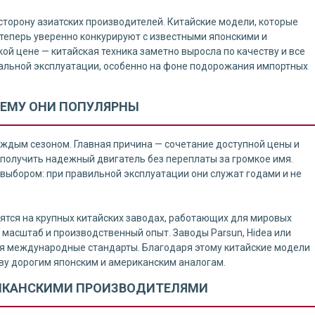
сторону азиатских производителей. Китайские модели, которые
теперь уверенно конкурируют с известными японскими и
ой цене — китайская техника заметно выросла по качеству и все
еальной эксплуатации, особенно на фоне подорожания импортных
ЧЕМУ ОНИ ПОПУЛЯРНЫ
аждым сезоном. Главная причина — сочетание доступной цены и
 получить надежный двигатель без переплаты за громкое имя.
выбором: при правильной эксплуатации они служат годами и не
ятся на крупных китайских заводах, работающих для мировых
о масштаб и производственный опыт. Заводы Parsun, Hidea или
ая международные стандарты. Благодаря этому китайские модели
ву дорогим японским и американским аналогам.
РИКАНСКИМИ ПРОИЗВОДИТЕЛЯМИ