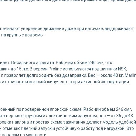
спечивают уверенное движение даже при нагрузке, выдерживают
 на крупные водоемы.
ант 15-сильного агрегата. Рабочий объем 246 см³, что
ки» до 15 л.с. В версии Proline используются подшипники NSK,
л позволяет долго ходить без дозаправки. Вес — около 40 кг. Marli
 и отличается высокой живучестью при активной эксплуатации.
роенный по проверенной японской схеме. Рабочий объем 246 см³,
 в версиях с ручным и электрическим запуском, вес — от 36 до 43
ировка наклона и простая схема зажигания делают модель удобной
 отмечают легкий запуск и устойчивую работу под нагрузкой. Это
 с запасом по мощности.