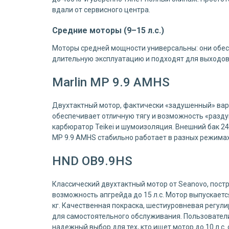
вдали от сервисного центра.
Средние моторы (9–15 л.с.)
Моторы средней мощности универсальны: они обе
длительную эксплуатацию и подходят для выходов
Marlin MP 9.9 AMHS
Двухтактный мотор, фактически «задушенный» вари
обеспечивает отличную тягу и возможность «раздуш
карбюратор Teikei и шумоизоляция. Внешний бак 24 
MP 9.9 AMHS стабильно работает в разных режимах
HND OB9.9HS
Классический двухтактный мотор от Seanovo, пост
возможность апгрейда до 15 л.с. Мотор выпускается
кг. Качественная покраска, шестиуровневая регул
для самостоятельного обслуживания. Пользователи
надежный выбор для тех, кто ищет мотор до 10 л.с.