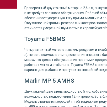
Проверенный двухтактный мотор на 2,6 л.с., выпуск
и не требует сложного обслуживания. Рабочий объе
обеспечивает уверенную тягу при минимальном расх
Отсутствие нейтрали и реверса снижает риск поло
отличается умеренной шумностью и хорошей устой
Toyama F5BMS
Четырехтактный мотор с высоким ресурсом и тихой р
л), но есть возможность подключения внешнего бак
масла, что делает обслуживание простым и предск
работает мягко и стабильно. Toyama F5BMS ценят 
вариант для рыбалки и прогулок на спокойной воде
Marlin MP 5 AMHS
Двухтактный двигатель мощностью 5 л.с., собранный
возможностью подключения 12-литрового. Есть бло
Модель отличается хорошей тягой, надежным редук
до 400 кг и уверенно тянет полный экипаж. Прост