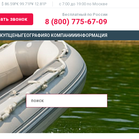
$ 86.59Р
€ 99.71Р
¥ 12.81Р
c 7:00 до 19:00 по Москве
Бесплатный по России
ать звонок
8 (800) 775-67-09
ЫКУП
ЦЕНЫ
ГЕОГРАФИЯ
О КОМПАНИИ
ИНФОРМАЦИЯ