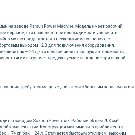
мый на заводе Parsun Power Machine. Модель имеет рабочий
ным версиям, что позволяет при необходимости увеличить
ийно мотор предлагается в нескольких исполнениях: с
бортовым выходом 12 В для подключения оборудования.
 внешний бак — 24 л, что обеспечивает хорошую автономность.
бирает тягу и сохраняет предсказуемое поведение при полной
льзования требуются мощные двигатели с большим запасом тяги и
одится заводом Suzhou Powermax. Рабочий объем 703 см³,
зовой комплектации. Конструкция максимально приближена к
ес — 74 кг, бак — 24 л. Отличается быстрым откликом, высоким