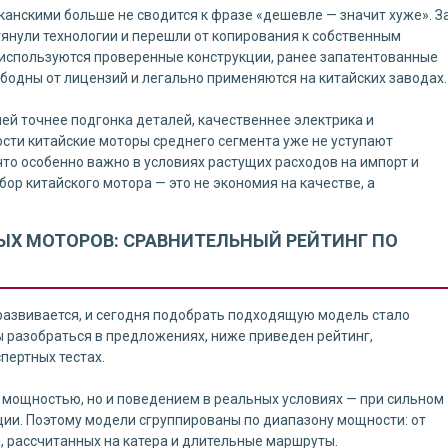
канскими больше не сводится к фразе «дешевле — значит хуже». З
янули технологии и перешли от копирования к собственным
 используются проверенные конструкции, ранее запатентованные
ободны от лицензий и легально применяются на китайских заводах.
лей точнее подгонка деталей, качественнее электрика и
ости китайские моторы среднего сегмента уже не уступают
 что особенно важно в условиях растущих расходов на импорт и
ор китайского мотора — это не экономия на качестве, а
ЫХ МОТОРОВ: СРАВНИТЕЛЬНЫЙ РЕЙТИНГ ПО
развивается, и сегодня подобрать подходящую модель стало
ы разобраться в предложениях, ниже приведен рейтинг,
пертных тестах.
 мощностью, но и поведением в реальных условиях — при сильном
ации. Поэтому модели сгруппированы по диапазону мощности: от
 рассчитанных на катера и длительные маршруты.