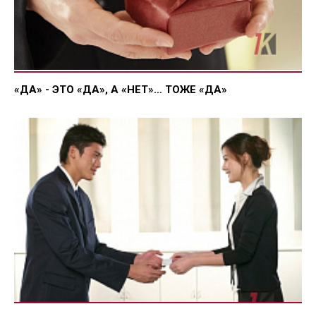
«ДА» - ЭТО «ДА», А «НЕТ»… ТОЖЕ «ДА»