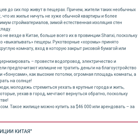
цев до сих пор живут в пещерах. Причем, жители таких необычных
 что их жилье ничуть не хуже обычной квартиры и более
нимум стройматериалов, зимой естественная изоляция стен
хладу.
не везде в Китае, больше всего их в провинции Shanxi, поскольку
гко «выкапывать» пещеры. Рукотворные «хоромы» принято
руглую комнату, вход в которую закрыт рисовой бумагой или
рнизировать – провести водопровод, электричество и
тели предпочитают излишне не тратить деньги на благоустройство
 «бонусами», как высокие потолки, огромная площадь комнаты, а
рать на солнце!
ди, молодежь стремиться уехать в крупные города и жить,
торые, уехав в город, мечтают вернуться обратно, поскольку
тве!
ом. Такое жилище можно купить за $46 000 или арендовать – за
ДИЦИИ КИТАЯ"