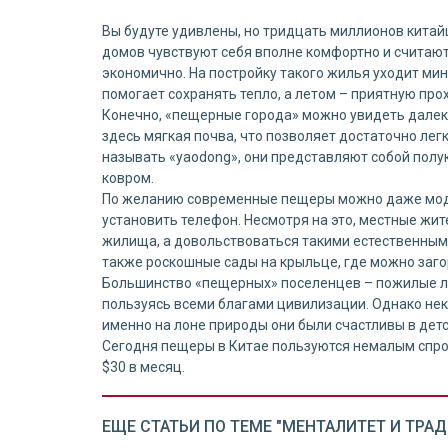
Вы будуте удивлены, но тридцать миллионов китай
домов чувствуют себя вполне комфортно и считают,
экономично. На постройку такого жилья уходит ми
помогает сохранять тепло, а летом – приятную про
Конечно, «пещерные города» можно увидеть далеко 
здесь мягкая почва, что позволяет достаточно ле
называть «yaodong», они представляют собой полук
ковром.
По желанию современные пещеры можно даже моде
установить телефон. Несмотря на это, местные жи
жилища, а довольствоваться такими естественными
также роскошные сады на крыльце, где можно заго
Большинство «пещерных» поселенцев – пожилые лю
пользуясь всеми благами цивилизации. Однако неко
именно на лоне природы они были счастливы в детс
Сегодня пещеры в Китае пользуются немалым спрос
$30 в месяц.
ЕЩЕ СТАТЬИ ПО ТЕМЕ "МЕНТАЛИТЕТ И ТРА