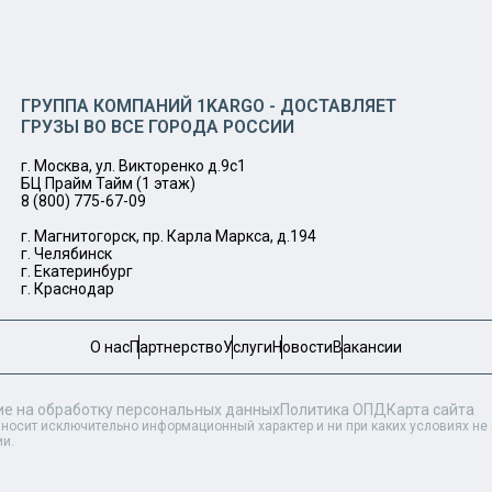
ГРУППА КОМПАНИЙ 1KARGO - ДОСТАВЛЯЕТ
ГРУЗЫ ВО ВСЕ ГОРОДА РОССИИ
г. Москва, ул. Викторенко д.9с1
БЦ Прайм Тайм (1 этаж)
8 (800) 775-67-09
г. Магнитогорск, пр. Карла Маркса, д.194
г. Челябинск
г. Екатеринбург
г. Краснодар
О нас
Партнерство
Услуги
Новости
Вакансии
ие на обработку персональных данных
Политика ОПД
Карта сайта
 носит исключительно информационный характер и ни при каких условиях н
ии.