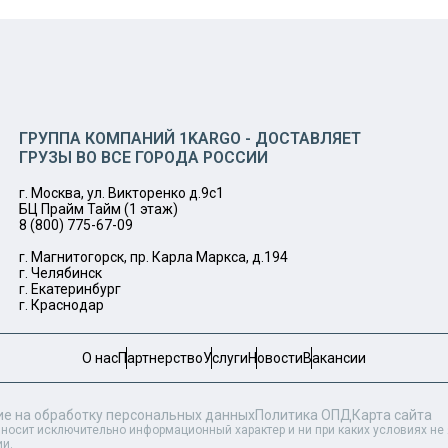
ГРУППА КОМПАНИЙ 1KARGO - ДОСТАВЛЯЕТ
ГРУЗЫ ВО ВСЕ ГОРОДА РОССИИ
г. Москва, ул. Викторенко д.9с1
БЦ Прайм Тайм (1 этаж)
8 (800) 775-67-09
г. Магнитогорск, пр. Карла Маркса, д.194
г. Челябинск
г. Екатеринбург
г. Краснодар
О нас
Партнерство
Услуги
Новости
Вакансии
ие на обработку персональных данных
Политика ОПД
Карта сайта
 носит исключительно информационный характер и ни при каких условиях н
ии.