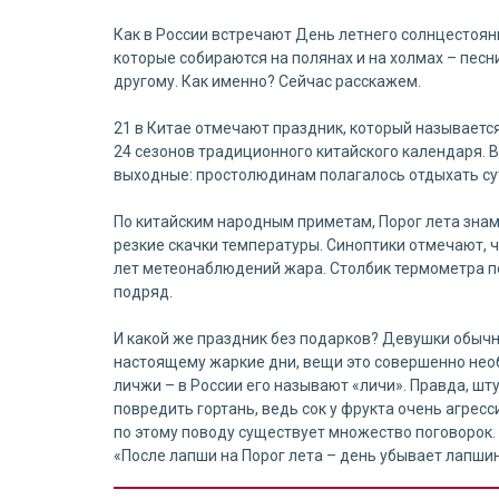
Как в России встречают День летнего солнцестояния
которые собираются на полянах и на холмах – песни
другому. Как именно? Сейчас расскажем.
21 в Китае отмечают праздник, который называется 
24 сезонов традиционного китайского календаря. 
выходные: простолюдинам полагалось отдыхать сут
По китайским народным приметам, Порог лета знам
резкие скачки температуры. Синоптики отмечают, ч
лет метеонаблюдений жара. Столбик термометра п
подряд.
И какой же праздник без подарков? Девушки обычно 
настоящему жаркие дни, вещи это совершенно нео
личжи – в России его называют «личи». Правда, шт
повредить гортань, ведь сок у фрукта очень агрес
по этому поводу существует множество поговорок. 
«После лапши на Порог лета – день убывает лапши