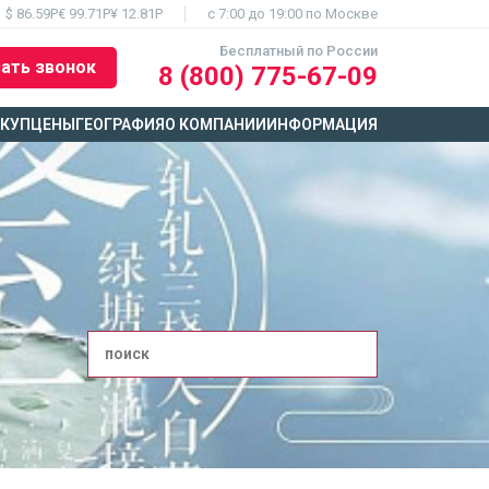
$ 86.59Р
€ 99.71Р
¥ 12.81Р
c 7:00 до 19:00 по Москве
Бесплатный по России
ать звонок
8 (800) 775-67-09
ЫКУП
ЦЕНЫ
ГЕОГРАФИЯ
О КОМПАНИИ
ИНФОРМАЦИЯ