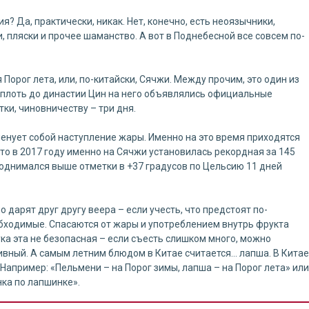
? Да, практически, никак. Нет, конечно, есть неоязычники,
, пляски и прочее шаманство. А вот в Поднебесной все совсем по-
Порог лета, или, по-китайски, Сячжи. Между прочим, это один из
Вплоть до династии Цин на него объявлялись официальные
ки, чиновничеству – три дня.
енует собой наступление жары. Именно на это время приходятся
то в 2017 году именно на Сячжи установилась рекордная за 145
однимался выше отметки в +37 градусов по Цельсию 11 дней
дарят друг другу веера – если учесть, что предстоят по-
бходимые. Спасаются от жары и употреблением внутрь фрукта
ука эта не безопасная – если съесть слишком много, можно
сивный. А самым летним блюдом в Китае считается… лапша. В Китае
Например: «Пельмени – на Порог зимы, лапша – на Порог лета» или
нка по лапшинке».