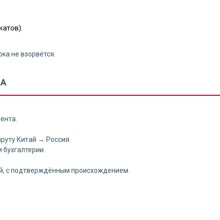
катов).
ока не взорвётся.
ДА
ента.
руту Китай → Россия.
 бухгалтерии.
ый, с подтверждённым происхождением.