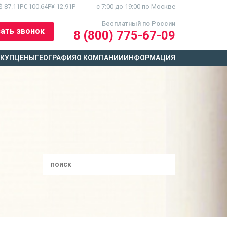
$ 87.11Р
€ 100.64Р
¥ 12.91Р
c 7:00 до 19:00 по Москве
Бесплатный по России
ать звонок
8 (800) 775-67-09
ЫКУП
ЦЕНЫ
ГЕОГРАФИЯ
О КОМПАНИИ
ИНФОРМАЦИЯ