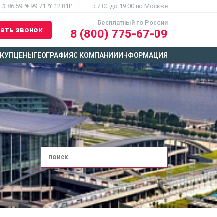
$ 86.59Р
€ 99.71Р
¥ 12.81Р
c 7:00 до 19:00 по Москве
Бесплатный по России
ать звонок
8 (800) 775-67-09
ЫКУП
ЦЕНЫ
ГЕОГРАФИЯ
О КОМПАНИИ
ИНФОРМАЦИЯ