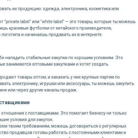
вать их продукцию: одежда, электроника, косметика или
private label" или "white label" — это товары, которые ты можешь
ишь красивые футболки от китайского производителя,
 логотипа и начинаешь продавать их в интернете.
ебе наладить стабильные закупки по хорошим условиям. Это
ые занимаются оптовыми закупками и хотят создать
одают товары оптом, и заказать у них крупные партии по
вать электронику, игрушки или аксессуары, ты можешь закупить
зине или через другие каналы продаж.
оставщиками
отношения с поставщиками. Это помогает бизнесу не только
чшие условия для закупок.
всем твоим требованиям, можешь договориться о регулярных
нство продавцов готовы работать с постоянными клиентами и