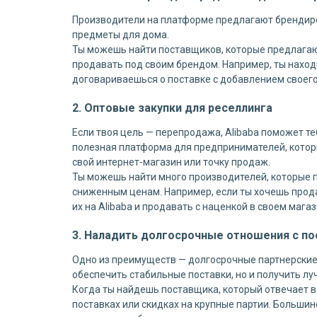
Производители на платформе предлагают брендиро
предметы для дома.
Ты можешь найти поставщиков, которые предлагают "
продавать под своим брендом. Например, ты наход
договариваешься о поставке с добавлением своего
2. Оптовые закупки для реселлинга
Если твоя цель — перепродажа, Alibaba поможет т
полезная платформа для предпринимателей, котор
свой интернет-магазин или точку продаж.
Ты можешь найти много производителей, которые пр
сниженным ценам. Например, если ты хочешь прода
их на Alibaba и продавать с наценкой в своем мага
3. Наладить долгосрочные отношения с п
Одно из преимуществ — долгосрочные партнерские 
обеспечить стабильные поставки, но и получить лу
Когда ты найдешь поставщика, который отвечает 
поставках или скидках на крупные партии. Больши