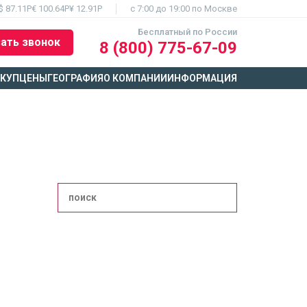
$ 87.11Р
€ 100.64Р
¥ 12.91Р
c 7:00 до 19:00 по Москве
Бесплатный по России
ать звонок
8 (800) 775-67-09
ЫКУП
ЦЕНЫ
ГЕОГРАФИЯ
О КОМПАНИИ
ИНФОРМАЦИЯ