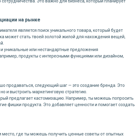
 сотрудничества. Это важно для бизнеса, который планирует
циации на рынке
имателя является поиск уникального товара, который будет
ка может стать твоей золотой жилой для нахождения вещей,
й.
о и уникальные или нестандартные предложения
Например, продукты с интересными функциями или дизайном,
ошо продаваться, следующий шаг — это создание бренда. Это
 но и выстроить маркетинговую стратегию.
орый предлагает кастомизацию. Например, ты можешь попросить
угие фишки продукта. Это добавляет ценности и помогает создать
о и место, где ты можешь получить ценные советы от опытных