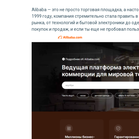
Alibaba — это не просто торговая площадка, а наст
1999 году, компания стремительно стала править в
рынка, от технологий и бытовой электроники до од
покупок и продаж, и если ты еще не пробовал пол