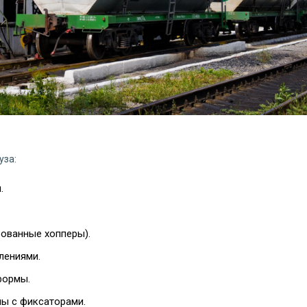
уза:
.
ованные хопперы).
лениями.
формы.
ы с фиксаторами.