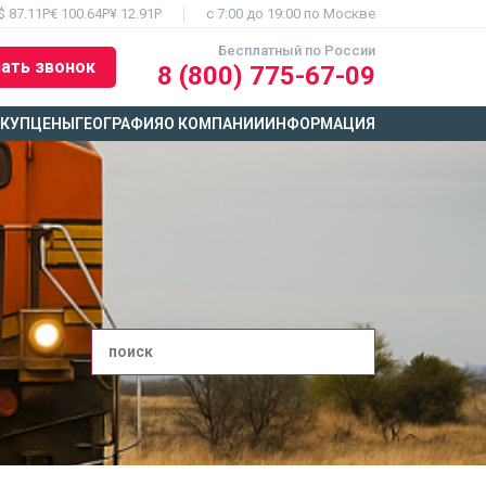
$ 87.11Р
€ 100.64Р
¥ 12.91Р
c 7:00 до 19:00 по Москве
Бесплатный по России
ать звонок
8 (800) 775-67-09
ЫКУП
ЦЕНЫ
ГЕОГРАФИЯ
О КОМПАНИИ
ИНФОРМАЦИЯ