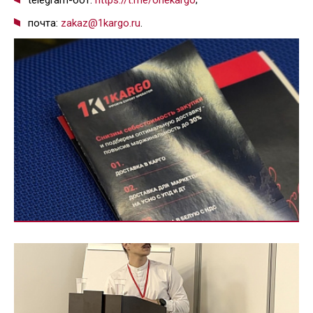
telegram-бот:
https://t.me/onekargo
;
почта:
zakaz@1kargo.ru
.