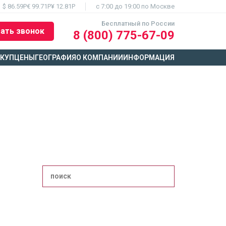
$ 86.59Р
€ 99.71Р
¥ 12.81Р
c 7:00 до 19:00 по Москве
Бесплатный по России
ать звонок
8 (800) 775-67-09
ЫКУП
ЦЕНЫ
ГЕОГРАФИЯ
О КОМПАНИИ
ИНФОРМАЦИЯ