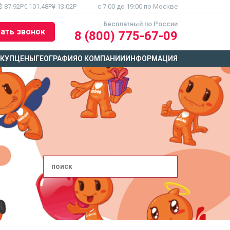
$ 87.92Р
€ 101.48Р
¥ 13.02Р
c 7:00 до 19:00 по Москве
Бесплатный по России
ать звонок
8 (800) 775-67-09
ЫКУП
ЦЕНЫ
ГЕОГРАФИЯ
О КОМПАНИИ
ИНФОРМАЦИЯ