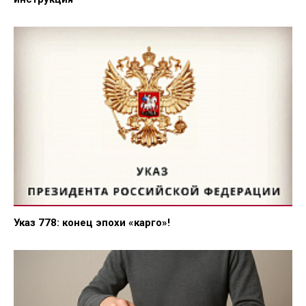
Указ 778: конец эпохи «карго»!