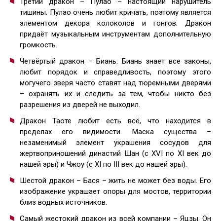
Третий дракон – Пулао – настоящий нарушитель
тишины. Пулао очень любит кричать, поэтому является
элементом декора колоколов и гонгов. Дракон
придаёт музыкальным инструментам дополнительную
громкость.
Четвёртый дракон – Биань. Биань знает все законы,
любит порядок и справедливость, поэтому этого
могучего зверя часто ставят над тюремными дверями
– охранять их и следить за тем, чтобы никто без
разрешения из дверей не выходил.
Дракон Таоте любит есть всё, что находится в
пределах его видимости. Маска существа –
незаменимый элемент украшения сосудов для
жертвоприношений династий Шан (с XVI по XI век до
нашей эры) и Чжоу (с XI по III век до нашей эры).
Шестой дракон – Бася – жить не может без воды. Его
изображение украшает опоры для мостов, территории
близ водных источников.
Самый жестокий дракон из всей компании – Яцзы. Он