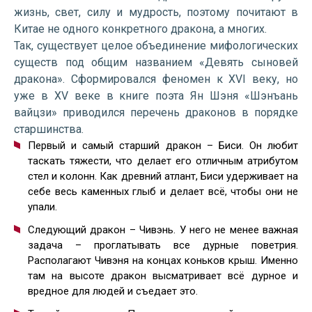
жизнь, свет, силу и мудрость, поэтому почитают в
Китае не одного конкретного дракона, а многих.
Так, существует целое объединение мифологических
существ под общим названием «Девять сыновей
дракона». Сформировался феномен к XVI веку, но
уже в XV веке в книге поэта Ян Шэня «Шэнъань
вайцзи» приводился перечень драконов в порядке
старшинства.
Первый и самый старший дракон – Биси. Он любит
таскать тяжести, что делает его отличным атрибутом
стел и колонн. Как древний атлант, Биси удерживает на
себе весь каменных глыб и делает всё, чтобы они не
упали.
Следующий дракон – Чивэнь. У него не менее важная
задача – проглатывать все дурные поветрия.
Располагают Чивэня на концах коньков крыш. Именно
там на высоте дракон высматривает всё дурное и
вредное для людей и съедает это.