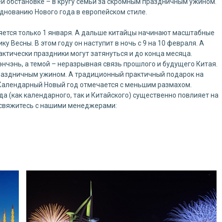
й обстановке – в кругу семьи за скромным праздничным ужином.
нованию Нового года в европейском стиле.
ется только 1 января. А дальше китайцы начинают масштабные
у Весны. В этом году он наступит в ночь с 9 на 10 февраля. А
ктически праздники могут затянуться и до конца месяца.
энчэнь, а темой – неразрывная связь прошлого и будущего Китая.
праздничным ужином. А традиционный практичный подарок на
. Календарный Новый год отмечается с меньшим размахом.
а (как календарного, так и Китайского) существенно повлияет на
, свяжитесь с нашими менеджерами: