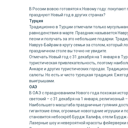
В России вовсю готовятся к Новому году: покупают 
празднуют Новый год в других странах?
Турция
Традиционно в Турции отмечали только мусульманс
равноденствия в марте. Праздник называется Навруз
песни и получать за это небольшие подарки. Трад
Навруз-Байрам в кругу семьи за столом, который л
праздничном столе вы точно не увидите.
Отмечать Новый год с 31 декабря на 1 января в Ту
туристическая привлекательность, поэтому наибол
Анкаре и других туристических городах. Традицион
салюты. Но есть и чисто турецкая традиция. Ежего
выигрышами.
ОАЭ
В ОАЭ с празднованием Нового года похожая истори
светский – с 31 декабря на 1 января, религиозный 
Наибольшего масштаба праздничные гуляния достиг
гигантские ёлки, огромные новогодние игрушки и п
становится небоскрёб Бурдж Халифа, отели Бурдж 
Лазерные шоу и невероятной красоты фейерверки 