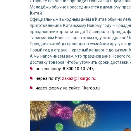
Старшее поколение проводит Новый год в домашне
Молодёжь обычно присоединяется к шумному празд
Китай
Официальным выходным днём в Китае обычно явля
приготовления к Китайскому Новому году – Праздник
празднование продлится до 17 февраля. Правда, фа
Талисманом Нового года в этом году стал дракон Ч
Праздник китайцы проводят в семейном кругу за 
Новый год в стране – красный конверт с деньгами
А мы напоминаем вам, что празднование Нового год
доставку товаров. Чтобы уточнить сроки доставки
по телефону: 8 800 10 10 747;
через почту:
zakaz@1kargo.ru
;
через форму на сайте: 1kargo.ru.