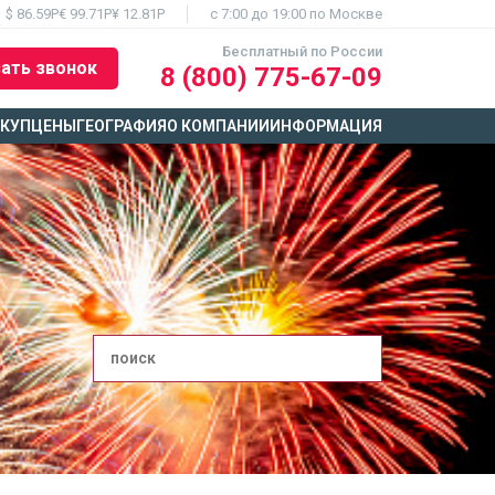
$ 86.59Р
€ 99.71Р
¥ 12.81Р
c 7:00 до 19:00 по Москве
Бесплатный по России
ать звонок
8 (800) 775-67-09
ЫКУП
ЦЕНЫ
ГЕОГРАФИЯ
О КОМПАНИИ
ИНФОРМАЦИЯ