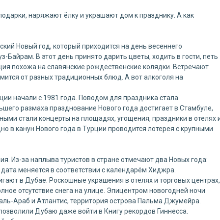
подарки, наряжают ёлку и украшают дом к празднику. А как
кий Новый год, который приходится на день весеннего
-Байрам. В этот день принято дарить цветы, ходить в гости, петь
иция похожа на славянские рождественские колядки. Встречают
омится от разных традиционных блюд. А вот алкоголя на
рции начали с 1981 года. Поводом для праздника стала
ьшего размаха празднование Нового года достигает в Стамбуле,
ными стали концерты на площадях, угощения, праздники в отелях 
дно в канун Нового года в Турции проводится лотерея с крупными
я. Из-за наплыва туристов в стране отмечают два Новых года:
– дата меняется в соответствии с календарём Хиджра.
ают в Дубае. Роскошные украшения в отелях и торговых центрах,
олное отсутствие снега на улице. Эпицентром новогодней ночи
аль-Араб и Атлантис, территория острова Пальма Джумейра.
позволили Дубаю даже войти в Книгу рекордов Гиннесса.