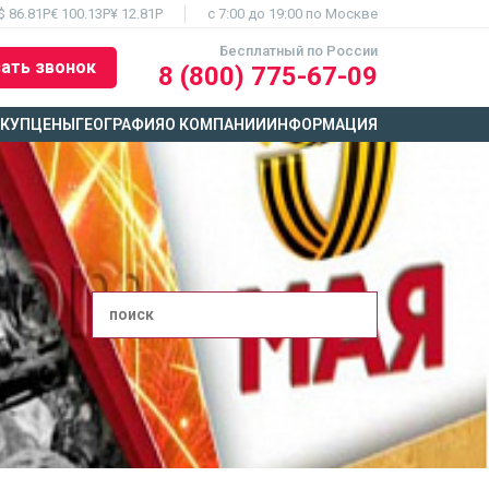
$ 86.81Р
€ 100.13Р
¥ 12.81Р
c 7:00 до 19:00 по Москве
Бесплатный по России
ать звонок
8 (800) 775-67-09
ЫКУП
ЦЕНЫ
ГЕОГРАФИЯ
О КОМПАНИИ
ИНФОРМАЦИЯ