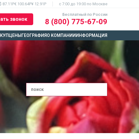
$ 87.11Р
€ 100.64Р
¥ 12.91Р
c 7:00 до 19:00 по Москве
Бесплатный по России
ать звонок
8 (800) 775-67-09
ЫКУП
ЦЕНЫ
ГЕОГРАФИЯ
О КОМПАНИИ
ИНФОРМАЦИЯ