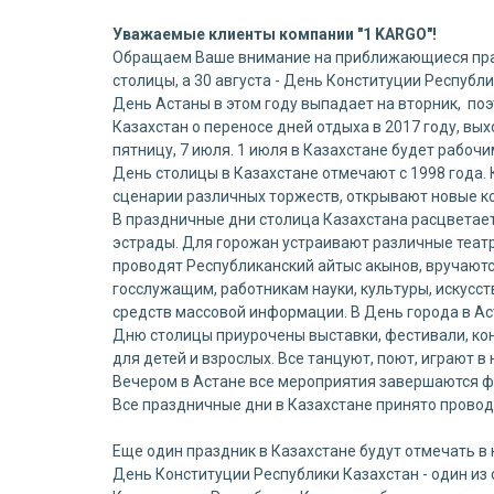
Уважаемые клиенты компании "1 KARGO"!
Обращаем Ваше внимание на приближающиеся праз
столицы, а 30 августа - День Конституции Республи
День Астаны в этом году выпадает на вторник, по
Казахстан о переносе дней отдыха в 2017 году, вы
пятницу, 7 июля. 1 июля в Казахстане будет рабочи
День столицы в Казахстане отмечают с 1998 года.
сценарии различных торжеств, открывают новые ко
В праздничные дни столица Казахстана расцветает
эстрады. Для горожан устраивают различные теат
проводят Республиканский айтыс акынов, вручают
госслужащим, работникам науки, культуры, искусс
средств массовой информации. В День города в А
Дню столицы приурочены выставки, фестивали, кон
для детей и взрослых. Все танцуют, поют, играют 
Вечером в Астане все мероприятия завершаются 
Все праздничные дни в Казахстане принято проводи
Еще один праздник в Казахстане будут отмечать в 
День Конституции Республики Казахстан - один из