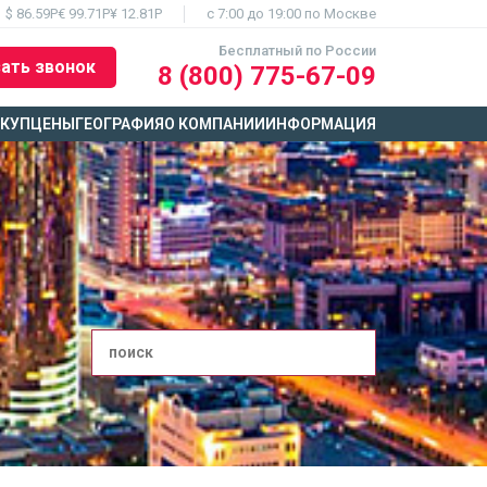
$ 86.59Р
€ 99.71Р
¥ 12.81Р
c 7:00 до 19:00 по Москве
Бесплатный по России
ать звонок
8 (800) 775-67-09
ЫКУП
ЦЕНЫ
ГЕОГРАФИЯ
О КОМПАНИИ
ИНФОРМАЦИЯ