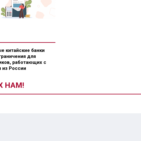
е китайские банки
граничения для
ков, работающих с
 из России
Х НАМ!