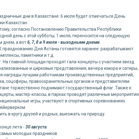
дничные дни в Казахстане. 6 июля будет отмечаться День
ки Казахстан.
этому, согласно Постановлению Правительства Республики
ходной день с этой субботы, 1 июля, переносится на следующую
м днем, а вот
6, 7, 8 и 9 июля - выходными днями
.
 К празднованию Дня Астаны готовятся заранее: разрабатывают
мплексы, памятники и т.д.
. На главной площади проходят гала-концерты с участием звезд
рализованные и цирковые представления, вечера юмора и сатиры,
ся награды лучшим работникам производственных предприятий,
тва, соцсферы, правоохранительных органов и представителям
стане торжественно поднимают государственный флаг. Также к
церты, мастер-классы, в парках проводят различные мероприятия
в национальные игры, участвуют в спортивных соревнованиях.
фейерверком.
ть в кругу друзей и родных, выезжать на природу.
конце лета -
30 августа
.
 самых молодых праздников.