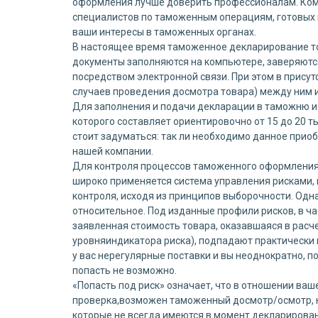
оформления лучше доверить профессионалам. Ком
специалистов по таможенным операциям, готовых
ваши интересы в таможенных органах.
В настоящее время таможенное декларирование тов
документы заполняются на компьютере, заверяютс
посредством электронной связи. При этом в прису
случаев проведения досмотра товара) между ним 
Для заполнения и подачи декларации в таможню и
которого составляет ориентировочно от 15 до 20 т
стоит задуматься: так ли необходимо данное прио
нашей компании.
Для контроля процессов таможенного оформления
широко применяется система управления рисками,
контроля, исходя из принципов выборочности. Одна
относительное. Под изданные профили рисков, в ч
заявленная стоимость товара, оказавшаяся в расч
уровняиндикатора риска), подпадают практически в
у вас нерегулярные поставки и вы неоднократно, 
попасть не возможно.
«Попасть под риск» означает, что в отношении ва
проверка,возможен таможенный досмотр/осмотр, н
которые не всегда имеются в момент декларирован