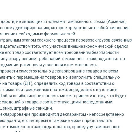
ударств, не являющихся членами Таможенного союза (Армения,
женному декларированию, которое представляет собой заявление
полнение необходимых формальностей.
тральным этапом сложного процесса перевозок грузов связанны
свидетельством того, что участник внешнеэкономической сделки
 же его товар соответствует всем требованиям безопасности.
ницу с нарушением требований таможенного законодательства
 административная и уголовная ответственность.
 провести самостоятельно декларирование товаров по всем
аявить о перемещении товаров, но и заполнить специальную
на товары (ДТ), определить код товара в соответствии с
стоимость и таможенные платежи, определить отсутствие в
Любая ошибка или неточность может привести к тому, что будет
 сведений о товаре с соответствующими последствиями:
шение, штрафные санкции.
декларирование производится декларантом - непосредственно
декларанта, его интересы в таможне может представлять
сти таможенного законодательства, процедуру таможенного