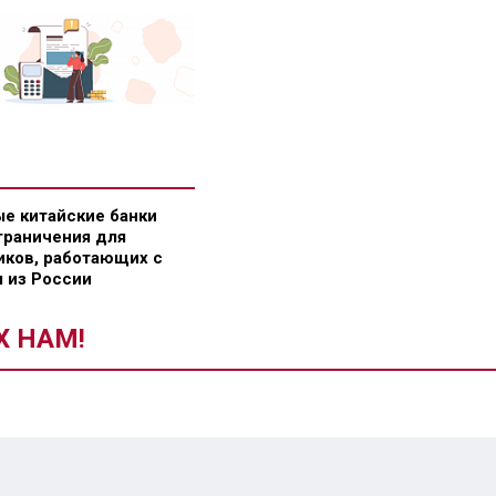
е китайские банки
граничения для
ков, работающих с
 из России
Х НАМ!