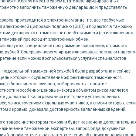
пания «1Карго» имеет в своем штате квалифицированных
 грамотно заполнить таможенную декларацию и представлять
аров производится в электронном виде, т.е. все требуемые
я электронной цифровой подписью (ЭЦП) и подаются в таможню
тствии декларанта в таможне нет необходимости (за исключением
и таможней происходит электронный обмен.
спользуется специальное программное оснащение, стоимость
ыс. рублей. Совершая нерегулярные или разовые поставки наверно
бретение если можно воспользоваться услугами специалистов
 Федеральной таможенной службой была разработана и сейчас
 цель которой – осуществление эффективного таможенного
ко, в большинстве случаев, выборочность - понятие
астности и особенно«ценовые» (когда объектом риска является
ете доллар за 1 килограмм веса нетто,ниже установленного
се, за исключением отдельных участников, в списки которых, если
потом и кровью доказали достоверность заявленных сведений,
шего товара инспектором таможни будет назначена дополнительна
азначение таможенной экспертизы, запрос ряда документов,
ия (например, счета на оплату, сведения об оприходовании товар