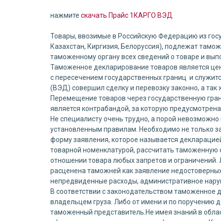
нажмите
скачать Прайс 1КАРГО ВЭД
Товары, ввозимые в Российскую Федерацию из гос
Казахстан, Киргизия, Белоруссия), подлежат тамо
таможенному органу всех сведений о товаре и вы
Таможенное декларирование товаров является цен
с пересечением государственных границ и служит
(ВЭД) совершил сделку и перевозку законно, а так
Перемещение товаров через государственную гра
является контрабандой, за которую предусмотрена
Не специалисту очень трудно, а порой невозможно
установленным правилам. Необходимо не только з
форму заявления, которое называется декларацией 
товарной номенклатурой, рассчитать таможенную 
отношении товара любых запретов и ограничений. 
расценена таможней как заявление недостоверных
непредвиденные расходы, административное нару
В соответствии с законодательством таможенное 
владельцем груза. Либо от имени и по поручению 
таможенный представитель.Не имея знаний в обла