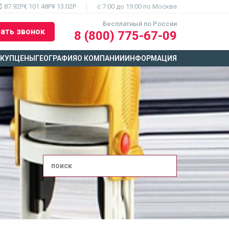
$ 87.92Р
€ 101.48Р
¥ 13.02Р
c 7:00 до 19:00 по Москве
Бесплатный по России
ать звонок
8 (800) 775-67-09
ЫКУП
ЦЕНЫ
ГЕОГРАФИЯ
О КОМПАНИИ
ИНФОРМАЦИЯ