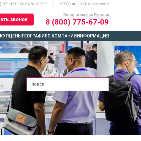
$ 87.11Р
€ 100.64Р
¥ 12.91Р
c 7:00 до 19:00 по Москве
Бесплатный по России
ать звонок
8 (800) 775-67-09
ЫКУП
ЦЕНЫ
ГЕОГРАФИЯ
О КОМПАНИИ
ИНФОРМАЦИЯ