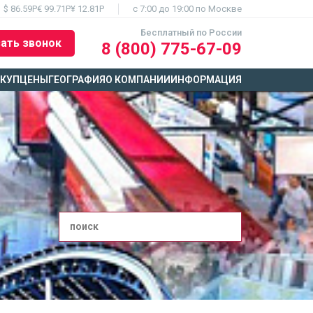
$ 86.59Р
€ 99.71Р
¥ 12.81Р
c 7:00 до 19:00 по Москве
Бесплатный по России
ать звонок
8 (800) 775-67-09
ЫКУП
ЦЕНЫ
ГЕОГРАФИЯ
О КОМПАНИИ
ИНФОРМАЦИЯ