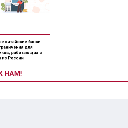
е китайские банки
граничения для
ков, работающих с
 из России
Х НАМ!