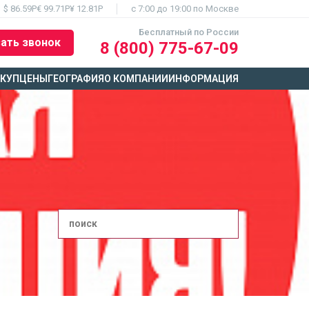
$ 86.59Р
€ 99.71Р
¥ 12.81Р
c 7:00 до 19:00 по Москве
Бесплатный по России
ать звонок
8 (800) 775-67-09
ЫКУП
ЦЕНЫ
ГЕОГРАФИЯ
О КОМПАНИИ
ИНФОРМАЦИЯ