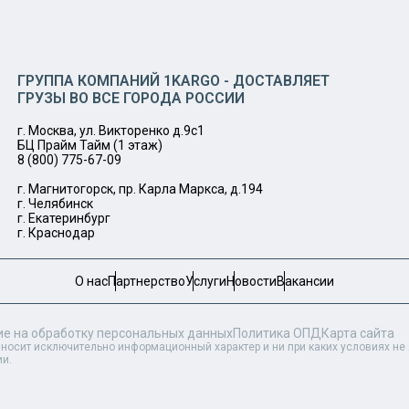
ГРУППА КОМПАНИЙ 1KARGO - ДОСТАВЛЯЕТ
ГРУЗЫ ВО ВСЕ ГОРОДА РОССИИ
г. Москва, ул. Викторенко д.9с1
БЦ Прайм Тайм (1 этаж)
8 (800) 775-67-09
г. Магнитогорск, пр. Карла Маркса, д.194
г. Челябинск
г. Екатеринбург
г. Краснодар
О нас
Партнерство
Услуги
Новости
Вакансии
ие на обработку персональных данных
Политика ОПД
Карта сайта
 носит исключительно информационный характер и ни при каких условиях н
ии.