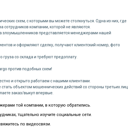
еских схем, с которыми вы можете столкнуться. Одна из них, где
а сотрудников компании, которой не являются.
ппа злоумышленников представляется менеджерами нашей
лиентов и оформляют сделку, получают клиентский номер, фото
о груза со склада и требуют предоплату.
rgo против подобных схем!
естно и открыто работаем с нашими клиентами.
 стать объектом мошеннических действий со стороны третьих лиц
лаете заказ/выкуп впервые.
жерами той компании, в которую обратились.
рудниках, тщательно изучите социальные сети.
свяжитесь по видеосвязи.