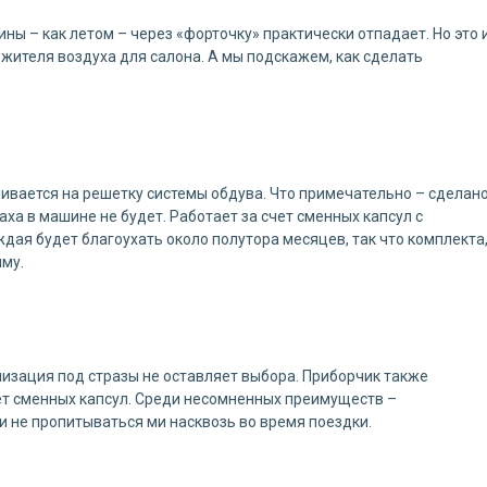
ны – как летом – через «форточку» практически отпадает. Но это 
ежителя воздуха для салона. А мы подскажем, как сделать
ивается на решетку системы обдува. Что примечательно – сделан
аха в машине не будет. Работает за счет сменных капсул с
ждая будет благоухать около полутора месяцев, так что комплекта
иму.
лизация под стразы не оставляет выбора. Приборчик также
чет сменных капсул. Среди несомненных преимуществ –
 не пропитываться ми насквозь во время поездки.