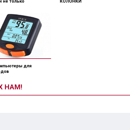
и не только
КОЛОНКИ
омпьютеры для
едов
Х НАМ!