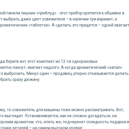
ной панели лишних «приблуд» - этот прибор крепится к обшивке в
т выбрать даже цвет освежителя – в наличии три вариант, а
роматических «таблеток». А сделать это придется – одной хватае
да берите вот этот комплект из 12-ти одноразовых
ятно пахнут, хватает надолго. А когда ароматический «запал»
то выбросить. Минус один – продавец упорно отказывается делать
я брать сразу дюжину.
ику, то освежитель для машины тоже можно рассматривать. Вот,
го выглядит. Устанавливается, как не сложно догадаться, на
орским ароматом, что, опять же, подчеркнет солидность подарка и
дгонки деталей – на самом высоком уровне.