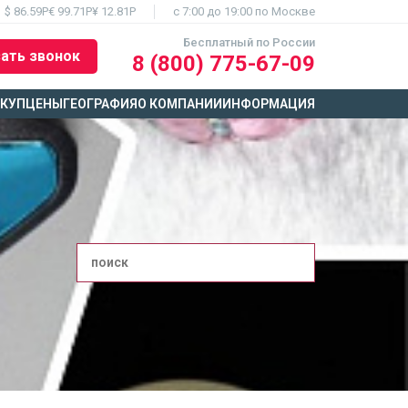
$ 86.59Р
€ 99.71Р
¥ 12.81Р
c 7:00 до 19:00 по Москве
Бесплатный по России
ать звонок
8 (800) 775-67-09
ЫКУП
ЦЕНЫ
ГЕОГРАФИЯ
О КОМПАНИИ
ИНФОРМАЦИЯ