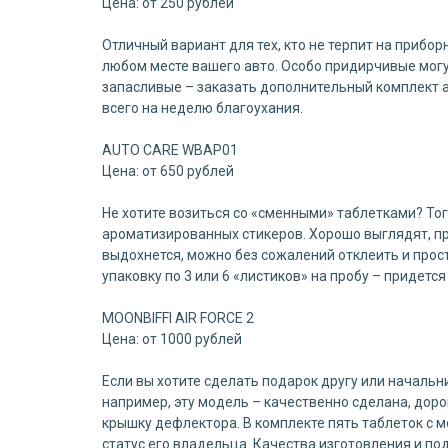
Цена: от 250 рублей
Отличный вариант для тех, кто не терпит на прибор
любом месте вашего авто. Особо придирчивые могу
запасливые – заказать дополнительный комплект а
всего на неделю благоухания.
AUTO CARE WBAP01
Цена: от 650 рублей
Не хотите возиться со «сменными» таблетками? Тог
ароматизированных стикеров. Хорошо выглядят, при
выдохнется, можно без сожалений отклеить и прос
упаковку по 3 или 6 «листиков» на пробу – придетс
MOONBIFFI AIR FORCE 2
Цена: от 1000 рублей
Если вы хотите сделать подарок другу или начальн
например, эту модель – качественно сделана, доро
крышку дефлектора. В комплекте пять таблеток с м
статус его владельца. Качества изготовления и по