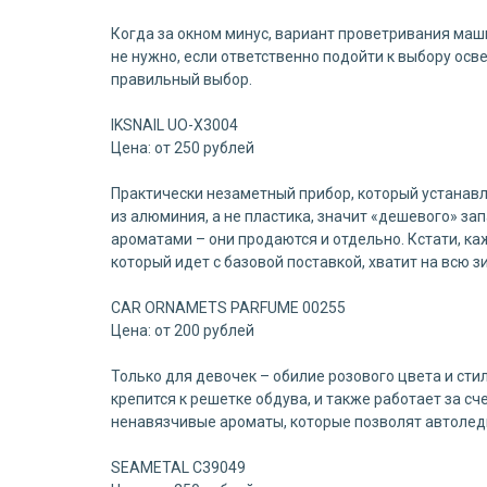
Когда за окном минус, вариант проветривания маши
не нужно, если ответственно подойти к выбору осв
правильный выбор.
IKSNAIL UO-X3004
Цена: от 250 рублей
Практически незаметный прибор, который устанавл
из алюминия, а не пластика, значит «дешевого» зап
ароматами – они продаются и отдельно. Кстати, ка
который идет с базовой поставкой, хватит на всю з
CAR ORNAMETS PARFUME 00255
Цена: от 200 рублей
Только для девочек – обилие розового цвета и сти
крепится к решетке обдува, и также работает за с
ненавязчивые ароматы, которые позволят автоледи
SEAMETAL C39049