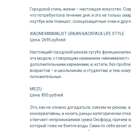
Городской стиль жизни – настоящее искусство. Сов
что потребуется в течение дня: и это не только с
ноутбук или планшет, солнцезащитные очки и друг
XIAOMI MINIMALIST URBAN BACKPACK LIFE STYLE
Цена: 2690 рублей
Настоящий городской рюкзак сугубо функционален,
эта модель с говорящим названием «минималист».
дополнительными карманами, и, кстати, без пробле
возрастов – и школьникам, и студентам, и тем, ком
положительные.
MEIZU
Цена: 850 рублей
Это, как не сложно догадаться, совсем не рюкзак, 
консервативны, и носить ранцы категорически отка
отвечает непромокаемая сумка Оксфорд, причем сш
который тоже не боится воды. Сама по себе весит о