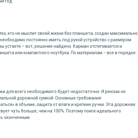
й год.
тех, кто не мыслит своей жизни без планшета, создан максимально
необходимо постоянно иметь под рукой устройство с размером
вы устаете – вот, решение найдено. Карман отстегивается и
ншета или компактного ноутбука. По материалам – все в порядке:
мки для всего необходимого будет недостаточно. И рюкзак не
иальной дорожной сумкой. Основные требования:
аться» в объеме, защита от влаги и крепкие ручки. Эта дорожная
вует чуть больше, чем на 100%. Поэтому поиск идеального
ть оконченным.