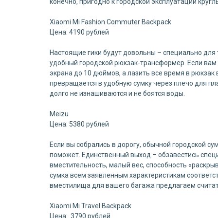
конечно, пригодно к городской эксплуатации круглы
Xiaomi Mi Fashion Commuter Backpack
Цена: 4190 рублей
Настоящие гики будут довольны – специально для 
удобный городской рюкзак-трансформер. Если вам 
экрана до 10 дюймов, а лазить все время в рюкзак 
превращается в удобную сумку через плечо для пла
долго не изнашиваются и не боятся воды.
Meizu
Цена: 5380 рублей
Если вы собрались в дорогу, обычной городской су
поможет. Единственный выход – обзавестись спец
вместительность, малый вес, способность «раскрыв
сумка всем заявленным характеристикам соответст
вместилища для вашего багажа предлагаем счита
Xiaomi Mi Travel Backpack
Цена: 3790 рублей