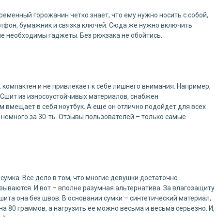
ременный горожанин четко знает, что ему нужно носить с собой,
мартфон, бумажник и связка ключей. Сюда же нужно включить
ие необходимы гаджеты. Без рюкзака не обойтись.
 компактен и не привлекает к себе лишнего внимания. Например,
 Сшит из износоустойчивых материалов, снабжен
м вмещает в себя ноутбук. А еще он отлично подойдет для всех
у немного за 30-ть. Отзывы пользователей – только самые
а сумка. Все дело в том, что многие девушки достаточно
зываются. И вот – вполне разумная альтернатива. За влагозащиту
ита она без швов. В основании сумки – синтетический материал,
на 80 граммов, а нагрузить ее можно весьма и весьма серьезно. И,